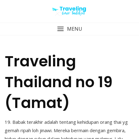
Skip
to
content
MENU
Traveling
Thailand no 19
(Tamat)
19. Babak terakhir adalah tentang kehidupan orang thai yg
gemah ripah loh jinawi. Mereka bermain dengan gembira,
hidup dengan rukun dalam kehidupan yang makmur. Lalu