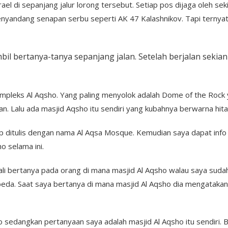
ael di sepanjang jalur lorong tersebut. Setiap pos dijaga oleh se
yandang senapan serbu seperti AK 47 Kalashnikov. Tapi ternyata
il bertanya-tanya sepanjang jalan. Setelah berjalan sekia
mpleks Al Aqsho. Yang paling menyolok adalah Dome of the Rock 
. Lalu ada masjid Aqsho itu sendiri yang kubahnya berwarna hit
 ditulis dengan nama Al Aqsa Mosque. Kemudian saya dapat info 
o selama ini.
i bertanya pada orang di mana masjid Al Aqsho walau saya sudah 
a. Saat saya bertanya di mana masjid Al Aqsho dia mengatakan i
o sedangkan pertanyaan saya adalah masjid Al Aqsho itu sendiri