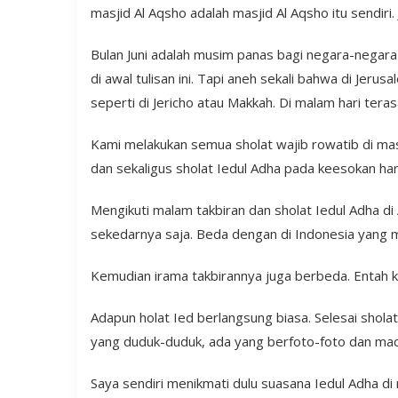
masjid Al Aqsho adalah masjid Al Aqsho itu sendir
Bulan Juni adalah musim panas bagi negara-negara s
di awal tulisan ini. Tapi aneh sekali bahwa di Jer
seperti di Jericho atau Makkah. Di malam hari teras
Kami melakukan semua sholat wajib rowatib di masji
dan sekaligus sholat Iedul Adha pada keesokan har
Mengikuti malam takbiran dan sholat Iedul Adha d
sekedarnya saja. Beda dengan di Indonesia yang 
Kemudian irama takbirannya juga berbeda. Entah ke
Adapun holat Ied berlangsung biasa. Selesai shol
yang duduk-duduk, ada yang berfoto-foto dan ma
Saya sendiri menikmati dulu suasana Iedul Adha di 