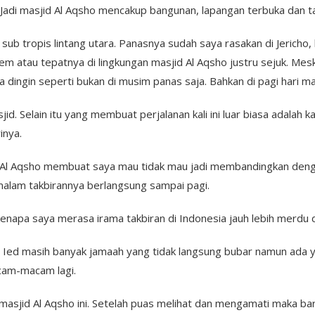
i. Jadi masjid Al Aqsho mencakup bangunan, lapangan terbuka dan 
ub tropis lintang utara. Panasnya sudah saya rasakan di Jericho, 
usalem atau tepatnya di lingkungan masjid Al Aqsho justru sejuk. M
a dingin seperti bukan di musim panas saja. Bahkan di pagi hari mal
d. Selain itu yang membuat perjalanan kali ini luar biasa adalah k
inya.
i Al Aqsho membuat saya mau tidak mau jadi membandingkan dengan
malam takbirannya berlangsung sampai pagi.
napa saya merasa irama takbiran di Indonesia jauh lebih merdu di
at Ied masih banyak jamaah yang tidak langsung bubar namun ada
cam-macam lagi.
masjid Al Aqsho ini. Setelah puas melihat dan mengamati maka baru