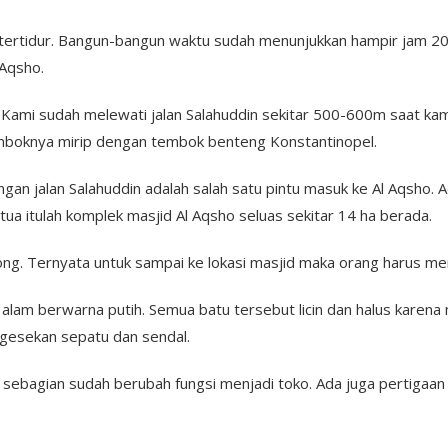
g tertidur. Bangun-bangun waktu sudah menunjukkan hampir jam 20
Aqsho.
i. Kami sudah melewati jalan Salahuddin sekitar 500-600m saat ka
emboknya mirip dengan tembok benteng Konstantinopel.
gan jalan Salahuddin adalah salah satu pintu masuk ke Al Aqsho. A
tua itulah komplek masjid Al Aqsho seluas sekitar 14 ha berada.
g. Ternyata untuk sampai ke lokasi masjid maka orang harus men
tu alam berwarna putih. Semua batu tersebut licin dan halus karen
a gesekan sepatu dan sendal.
 sebagian sudah berubah fungsi menjadi toko. Ada juga pertigaa