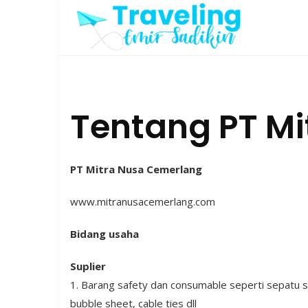
Skip
to
content
Tentang PT M
PT Mitra Nusa Cemerlang
www.mitranusacemerlang.com
Bidang usaha
Suplier
1. Barang safety dan consumable seperti sepatu sa
bubble sheet, cable ties dll