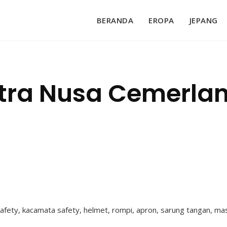
BERANDA
EROPA
JEPANG
itra Nusa Cemerla
fety, kacamata safety, helmet, rompi, apron, sarung tangan, mask