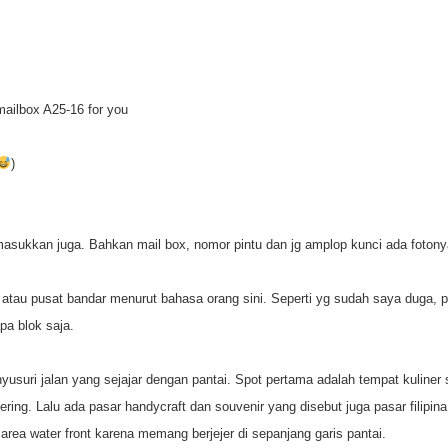
mailbox A25-16 for you
)
a masukkan juga. Bahkan mail box, nomor pintu dan jg amplop kunci ada foton
 atau pusat bandar menurut bahasa orang sini. Seperti yg sudah saya duga, p
pa blok saja.
enyusuri jalan yang sejajar dengan pantai. Spot pertama adalah tempat kuliner
ing. Lalu ada pasar handycraft dan souvenir yang disebut juga pasar filipina 
 area water front karena memang berjejer di sepanjang garis pantai.