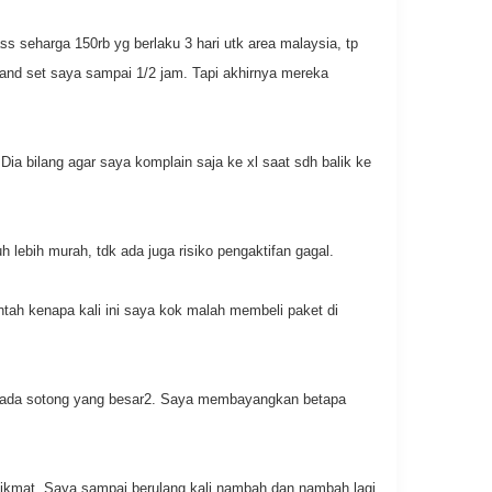
s seharga 150rb yg berlaku 3 hari utk area malaysia, tp
nd set saya sampai 1/2 jam. Tapi akhirnya mereka
a bilang agar saya komplain saja ke xl saat sdh balik ke
uh lebih murah, tdk ada juga risiko pengaktifan
gagal.
tah kenapa kali ini saya kok malah membeli paket di
da pada sotong yang besar2. Saya membayangkan betapa
 nikmat. Saya sampai berulang kali nambah dan nambah lagi.