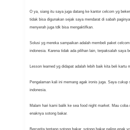
O ya, siang itu saya juga datang ke kantor celcom yg beker
tidak bisa digunakan sejak saya mendarat di sabah pagin
menyerah juga tdk bisa mengaktifkan.
Solusi yg mereka sampaikan adalah membeli paket celcom 2g
indonesia. Karena tidak ada pilihan lain, terpaksalah saya be
Lesson learned yg didapat adalah lebih baik kita beli kartu
Pengalaman kali ini memang agak ironis juga. Saya cukup 
indonesia.
Malam hari kami balik ke sea food night market. Mau coba
enaknya sotong bakar.
Bercerita tentang sotong bakar, sotong bakar paling enak 