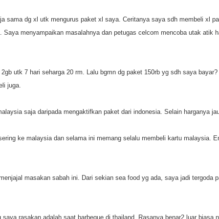
ja sama dg xl utk mengurus paket xl saya. Ceritanya saya sdh membeli xl pas
ya. Saya menyampaikan masalahnya dan petugas celcom mencoba utak atik ha
b utk 7 hari seharga 20 rm. Lalu bgmn dg paket 150rb yg sdh saya bayar? Di
li juga.
 malaysia saja daripada mengaktifkan paket dari indonesia. Selain harganya ja
sering ke malaysia dan selama ini memang selalu membeli kartu malaysia. En
 menjajal masakan sabah ini. Dari sekian sea food yg ada, saya jadi tergo
yg saya rasakan adalah saat barbeque di thailand. Rasanya benar2 luar biasa