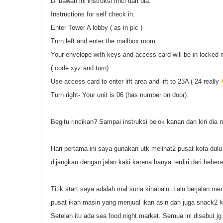
Di bawah ini instruksi rinci dari dia:
Instructions for self check in:
Enter Tower A lobby ( as in pic )
Turn left and enter the mailbox room
Your envelope with keys and access card will be in locked 
( code xyz and turn)
Use access card to enter lift area and lift to 23A ( 24 really
Turn right- Your unit is 06 (has number on door).
Begitu rincikan? Sampai instruksi belok kanan dan kiri di
Hari pertama ini saya gunakan utk melihat2 pusat kota dulu
dijangkau dengan jalan kaki karena hanya terdiri dari bebera
Titik start saya adalah mal suria kinabalu. Lalu berjalan m
pusat ikan masin yang menjual ikan asin dan juga snack2 ker
Setelah itu ada sea food night market. Semua ini disebut jg