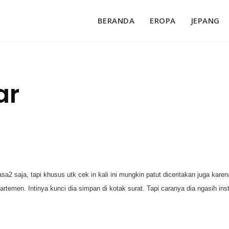
BERANDA
EROPA
JEPANG
ar
a2 saja, tapi khusus utk cek in kali ini mungkin patut diceritakan juga kar
rtemen. Intinya kunci dia simpan di kotak surat. Tapi caranya dia ngasih ins