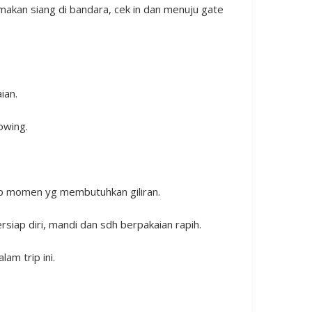
akan siang di bandara, cek in dan menuju gate
ian.
owing.
iap momen yg membutuhkan giliran.
iap diri, mandi dan sdh berpakaian rapih.
am trip ini.