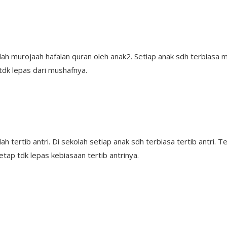
h murojaah hafalan quran oleh anak2. Setiap anak sdh terbiasa men
dk lepas dari mushafnya.
 tertib antri. Di sekolah setiap anak sdh terbiasa tertib antri. Te
etap tdk lepas kebiasaan tertib antrinya.