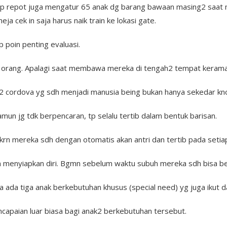
up repot juga mengatur 65 anak dg barang bawaan masing2 saat m
eja cek in saja harus naik train ke lokasi gate.
rp poin penting evaluasi.
orang. Apalagi saat membawa mereka di tengah2 tempat kerama
2 cordova yg sdh menjadi manusia being bukan hanya sekedar kn
un jg tdk berpencaran, tp selalu tertib dalam bentuk barisan.
ib krn mereka sdh dengan otomatis akan antri dan tertib pada set
 menyiapkan diri. Bgmn sebelum waktu subuh mereka sdh bisa bers
da tiga anak berkebutuhan khusus (special need) yg juga ikut dal
ncapaian luar biasa bagi anak2 berkebutuhan tersebut.