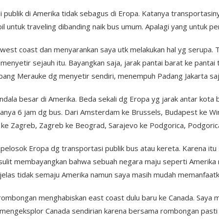
i publik di Amerika tidak sebagus di Eropa. Katanya transportasi
untuk traveling dibanding naik bus umum. Apalagi yang untuk perj
e west coast dan menyarankan saya utk melakukan hal yg serupa. 
al menyetir sejauh itu. Bayangkan saja, jarak pantai barat ke pant
ng Merauke dg menyetir sendiri, menempuh Padang Jakarta saja
ndala besar di Amerika. Beda sekali dg Eropa yg jarak antar kota 
hanya 6 jam dg bus. Dari Amsterdam ke Brussels, Budapest ke Win
na ke Zagreb, Zagreb ke Beograd, Sarajevo ke Podgorica, Podgorica
elosok Eropa dg transportasi publik bus atau kereta. Karena itu 
a sulit membayangkan bahwa sebuah negara maju seperti Amerika 
 jelas tidak semaju Amerika namun saya masih mudah memanfaatkan
n rombongan menghabiskan east coast dulu baru ke Canada. Saya 
n mengeksplor Canada sendirian karena bersama rombongan pasti 