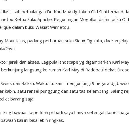
tilas kisah petualangan Dr. Karl May dg tokoh Old Shatterhand d
innetou Ketua Suku Apache. Pegunungan Mogollon dalam buku Old 
erque dalam buku Wasiat Winnetou.
ky Mountains, padang perburuan suku Sioux Ogalalla, daerah jela
uku2nya.
aktor jarak dan akses. Lagipula landscape yg digambarkan Karl M
an berkunjung langsung ke rumah Karl May di Radebaul dekat Dresde
ly, Swiss dan Balkan. Waktu itu kami mengunjungi 9 negara dg baw
per kabin, satu ransel punggung dan satu tas selempang. Saking 
ikit barang saja.
 packing bawaan keperluan pribadi saya hanya setengah koper bag
waan kali ini bisa lebih ringkas.