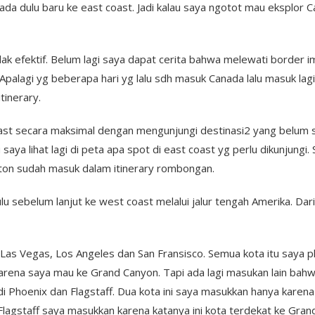
ada dulu baru ke east coast. Jadi kalau saya ngotot mau eksplor C
tidak efektif. Belum lagi saya dapat cerita bahwa melewati border 
Apalagi yg beberapa hari yg lalu sdh masuk Canada lalu masuk lagi
tinerary.
ast secara maksimal dengan mengunjungi destinasi2 yang belum s
saya lihat lagi di peta apa spot di east coast yg perlu dikunjungi.
ston sudah masuk dalam itinerary rombongan.
u sebelum lanjut ke west coast melalui jalur tengah Amerika. Dari 
 Las Vegas, Los Angeles dan San Fransisco. Semua kota itu saya p
arena saya mau ke Grand Canyon. Tapi ada lagi masukan lain bahw
 di Phoenix dan Flagstaff. Dua kota ini saya masukkan hanya karen
n Flagstaff saya masukkan karena katanya ini kota terdekat ke Gran