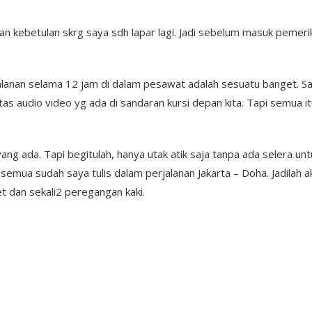
n kebetulan skrg saya sdh lapar lagi. Jadi sebelum masuk pemer
anan selama 12 jam di dalam pesawat adalah sesuatu banget. 
litas audio video yg ada di sandaran kursi depan kita. Tapi semu
ng ada. Tapi begitulah, hanya utak atik saja tanpa ada selera un
semua sudah saya tulis dalam perjalanan Jakarta – Doha. Jadilah ak
let dan sekali2 peregangan kaki.