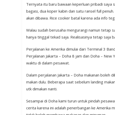
Ternyata itu baru bawaan keperluan pribadi saya 
bagasi, dua koper kabin dan satu ransel full pen
akan dibawa. Rice cooker batal karena ada info teg
Walau sudah berusaha mengurangi namun tetap saja
hanya tinggal tekad saja. Realisasinya tetap saj
Perjalanan ke Amerika dimulai dari Terminal 3 Band
Perjalanan Jakarta – Doha 8 jam dan Doha – New Y
waktu di dalam pesawat.
Dalam perjalanan Jakarta – Doha makanan boleh di
makan dulu. Beberapa saat sebelum landing makan
utk dimakan nanti.
Sesampai di Doha kami turun untuk pindah pesawat
cerita karena ini adalah penerbangan ke Amerika m
tidak boleh membawa makanan dan minuman.