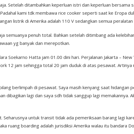
saja. Setelah ditambahkan keperluan istri dan keperluan bersama 
uh. Padahal kami tdk membawa rice cooker seperti saat ke Eropa 
angan listrik di Amerika adalah 110 V sedangkan semua peralatan li
 semuanya penuh total. Bahkan setelah ditimbang ada kelebihan b
a bawaan yg banyak dan merepotkan.
ara Soekarno Hatta jam 01.00 dini hari. Perjalanan Jakarta – New 
ork 12 jam sehingga total 20 jam duduk di atas pesawat. Artinya
bilang berlimpah di pesawat. Saya masih kenyang saat hidangan 
an dibagikan lagi dan saya sdh tidak sanggup lagi memakannya. A
. Seharusnya untuk transit tidak ada pemeriksaan barang lagi kar
aka ruang boarding adalah jurisdiksi Amerika walau itu bandara Do