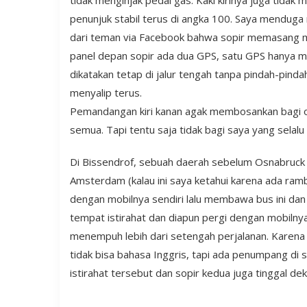
tidak menginjak pedal gas. Kaki kirinya juga tidak 
penunjuk stabil terus di angka 100. Saya menduga
dari teman via Facebook bahwa sopir memasang m
panel depan sopir ada dua GPS, satu GPS hanya men
dikatakan tetap di jalur tengah tanpa pindah-pindah 
menyalip terus.
Pemandangan kiri kanan agak membosankan bagi or
semua. Tapi tentu saja tidak bagi saya yang sela
Di Bissendrof, sebuah daerah sebelum Osnabruck (
Amsterdam (kalau ini saya ketahui karena ada ram
dengan mobilnya sendiri lalu membawa bus ini dan m
tempat istirahat dan diapun pergi dengan mobilnya. 
menempuh lebih dari setengah perjalanan. Karena 
tidak bisa bahasa Inggris, tapi ada penumpang d
istirahat tersebut dan sopir kedua juga tinggal dek