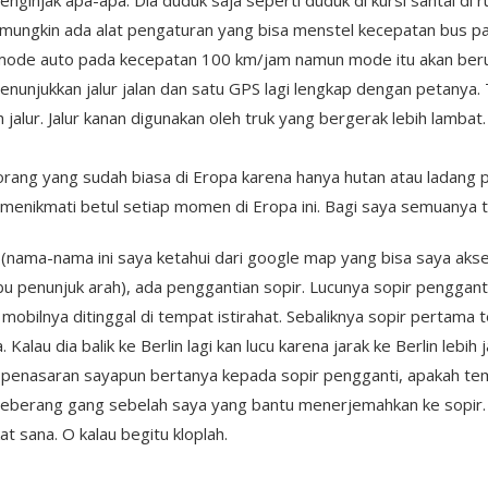
menginjak apa-apa. Dia duduk saja seperti duduk di kursi santai di
 mungkin ada alat pengaturan yang bisa menstel kecepatan bus pad
ode auto pada kecepatan 100 km/jam namun mode itu akan beruba
unjukkan jalur jalan dan satu GPS lagi lengkap dengan petanya. 
jalur. Jalur kanan digunakan oleh truk yang bergerak lebih lambat. J
ang yang sudah biasa di Eropa karena hanya hutan atau ladang 
lu menikmati betul setiap momen di Eropa ini. Bagi saya semuany
nama-nama ini saya ketahui dari google map yang bisa saya akse
bu penunjuk arah), ada penggantian sopir. Lucunya sopir penggant
obilnya ditinggal di tempat istirahat. Sebaliknya sopir pertama t
Kalau dia balik ke Berlin lagi kan lucu karena jarak ke Berlin leb
penasaran sayapun bertanya kepada sopir pengganti, apakah teman
i seberang gang sebelah saya yang bantu menerjemahkan ke sopi
at sana. O kalau begitu kloplah.