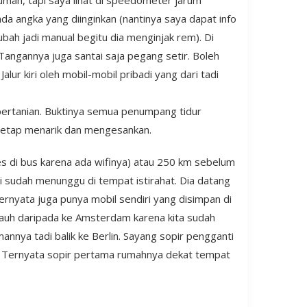
 rumah, tapi saya lihat di speedometer jarum
a angka yang diinginkan (nantinya saya dapat info
h jadi manual begitu dia menginjak rem). Di
Tangannya juga santai saja pegang setir. Boleh
alur kiri oleh mobil-mobil pribadi yang dari tadi
pertanian. Buktinya semua penumpang tidur
a tetap menarik dan mengesankan.
s di bus karena ada wifinya) atau 250 km sebelum
i sudah menunggu di tempat istirahat. Dia datang
ernyata juga punya mobil sendiri yang disimpan di
ih jauh daripada ke Amsterdam karena kita sudah
nya tadi balik ke Berlin. Sayang sopir pengganti
r. Ternyata sopir pertama rumahnya dekat tempat