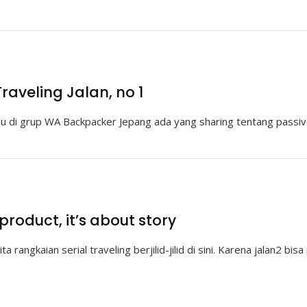
raveling Jalan, no 1
lu di grup WA Backpacker Jepang ada yang sharing tentang passi
 product, it’s about story
ta rangkaian serial traveling berjilid-jilid di sini. Karena jalan2 bi