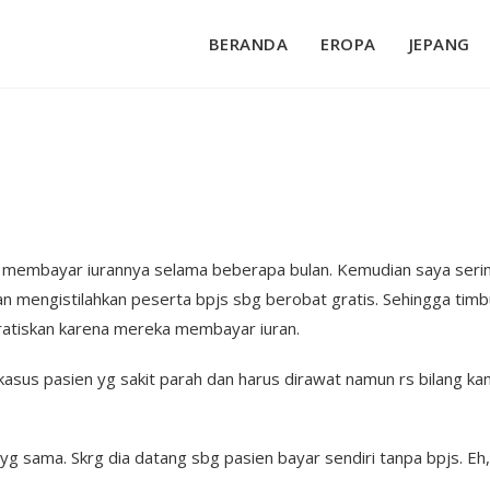
BERANDA
EROPA
JEPANG
r membayar iurannya selama beberapa bulan. Kemudian saya sering
n mengistilahkan peserta bpjs sbg berobat gratis. Sehingga timb
gratiskan karena mereka membayar iuran.
kasus pasien yg sakit para
h dan harus dirawat namun rs bilang ka
yg sama. Skrg dia datang sbg pasien bayar sendiri tanpa bpjs. Eh,