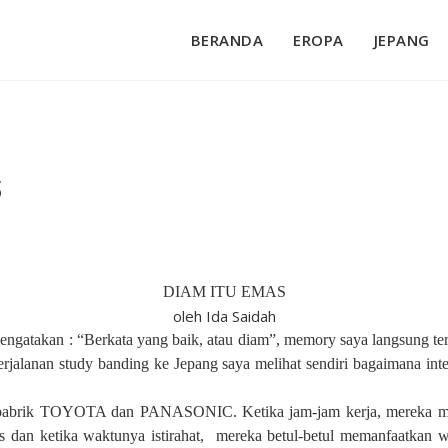
BERANDA
EROPA
JEPANG
s
DIAM ITU EMAS
oleh Ida Saidah
engatakan : “Berkata yang baik, atau diam”, memory saya langsung ter
erjalanan study banding ke Jepang saya melihat sendiri bagaimana inte
e pabrik TOYOTA dan PANASONIC. Ketika jam-jam kerja, mereka me
s dan ketika waktunya istirahat,
mereka betul-betul memanfaatkan wa