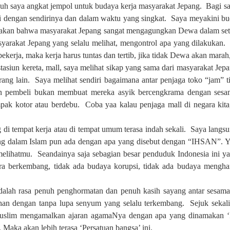
h saya angkat jempol untuk budaya kerja masyarakat Jepang.
Bagi s
di dengan sendirinya dan dalam waktu yang singkat.
Saya meyakini bud
kan bahwa masyarakat Jepang sangat mengagungkan Dewa dalam setia
syarakat
J
epang yang selalu melihat, mengontrol apa yang dilakukan.
ekerja, maka kerja harus tuntas dan tertib, jika tidak Dewa akan marah,
tasiun kereta, mall, saya melihat sikap yang sama dari masyarakat Jepa
ang lain.
Saya melihat sendiri bagaimana antar penjaga toko “jam” t
an pembeli bukan membuat mereka asyik bercengkrama dengan sesama
pak kotor atau berdebu.
Coba yaa kalau penjaga mall di negara kit
di tempat kerja atau di tempat umum terasa indah sekali.
Saya langs
ng dalam Islam pun ada dengan apa yang disebut dengan “IHSAN”. Yai
melihatmu.
Seandainya saja sebagian besar penduduk Indonesia ini
ara berkembang, tidak ada budaya korupsi, tidak ada budaya meng
alah rasa penuh penghormatan dan penuh kasih sayang antar sesama
han dengan tanpa lupa senyum yang selalu terkembang.
Sejuk sekal
muslim mengamalkan ajaran agamaNya dengan apa yang dinamakan ‘I
Maka akan lebih terasa ‘Persatuan bangsa’ ini.