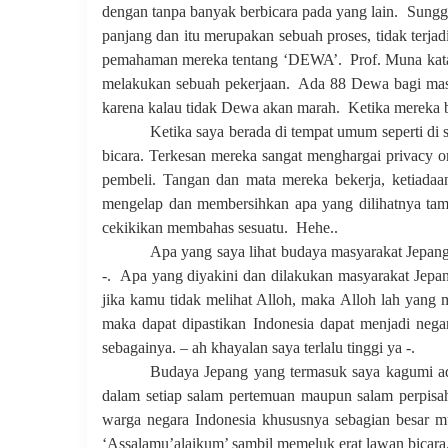
dengan tanpa banyak berbicara pada yang lain.
Sunggu
panjang dan itu merupakan sebuah proses, tidak terja
pemahaman mereka tentang ‘DEWA’.
Prof
.
Muna kata
melakukan sebuah pekerjaan.
Ada 88 Dewa bagi ma
karena kalau tidak Dewa akan marah.
Ketika mereka b
Ketika saya berada di tempat umum seperti di s
bicara. Terkesan mereka sangat menghargai privacy or
pembeli. Tangan dan mata mereka bekerja, ketiada
mengelap dan membersihkan apa yang dilihatnya tam
cekikikan membahas sesuatu.
Hehe..
Apa yang saya lihat budaya masyarakat Jepang 
-.
Apa yang diyakini dan dilakukan masyarakat Jepa
jika kamu tidak melihat Alloh, maka
A
lloh lah yang 
maka dapat dipastikan Indonesia dapat menjadi neg
sebagainya. – ah khayalan saya terlalu tinggi ya -.
Budaya Jepang yang termasuk saya kagumi ad
dalam setiap salam pertemuan maupun salam perpisa
warga negara Indonesia khususnya sebagian besar 
‘Assalamu’alaikum’ sambil memeluk erat lawan bicara. 