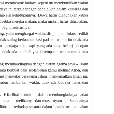
aya membentuk budaya seperti itu membutuhkan waktu
aya ini terkait dengan pendidikan dalam keluarga dan
p sisi kehidupannya.
Dewa harus diagungkan ketika
Ketika mereka makan, maka makan harus dihabiskan,
 begitu seterusnya. `
ng, yaitu menghargai waktu, disiplin dan fokus, sedikit
idak saling berkomunikasi padahal waktu itu tidak ada
 penjaga toko, tapi yang ada tetap bekerja dengan
a, tidak ada pembeli yaa kesempatan waktu untuk bisa
ung membandingkan dengan ajaran agama saya – Islam
tu berbuat baik seolah-olah kamu melihat Alloh, dan
 yang mengaku beragama Islam
mengamalkan Ihsan ini,
hambur-hamburkan waktu, tidak ada budaya malas dan
.
Kita lihat bentuk itu dalam membungkuknya badan
i mata ini melihatnya dan terasa nyaman.
Seandainya
htirom’ terhadap sesama dalam bentuk ucapan salam