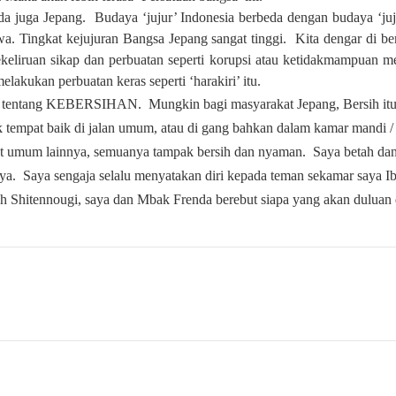
a juga Jepang.
Budaya ‘jujur’ Indonesia berbeda dengan budaya ‘ju
a. Tingkat kejujuran Bangsa Jepang sangat tinggi.
Kita dengar di be
ekeliruan sikap dan perbuatan seperti korupsi atau ketidakmampuan m
lakukan perbuatan keras seperti ‘harakiri’ itu.
alah tentang KEBERSIHAN.
Mungkin bagi masyarakat Jepang, Bersih itu 
empat baik di jalan umum, atau di gang bahkan dalam kamar mandi / to
mpat umum lainnya, semuanya tampak bersih dan nyaman.
Saya betah da
ya.
Saya sengaja selalu menyatakan diri kepada teman sekamar saya I
h Shitennougi, saya dan Mbak Frenda berebut siapa yang akan duluan di