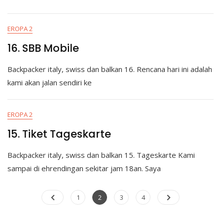
EROPA 2
16. SBB Mobile
Backpacker italy, swiss dan balkan 16. Rencana hari ini adalah
kami akan jalan sendiri ke
EROPA 2
15. Tiket Tageskarte
Backpacker italy, swiss dan balkan 15. Tageskarte Kami
sampai di ehrendingan sekitar jam 18an. Saya
Posts
Page
Page
Page
Page
1
2
3
4
pagination