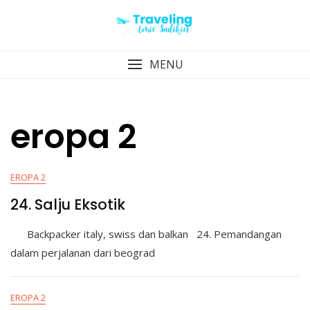
Skip
to
content
MENU
eropa 2
EROPA 2
24. Salju Eksotik
Backpacker italy, swiss dan balkan 24. Pemandangan
dalam perjalanan dari beograd
EROPA 2